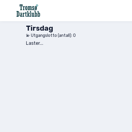
Tirsdag
💫 Utgangslotto (antall):
0
Laster...