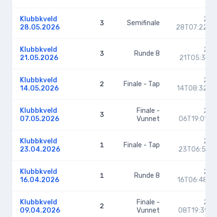
Klubbkveld
202
3
Semifinale
28.05.2026
28T07:22:5
Klubbkveld
202
3
Runde 8
21.05.2026
21T05:35:1
Klubbkveld
202
2
Finale - Tap
14.05.2026
14T08:32:2
Klubbkveld
Finale -
202
3
07.05.2026
Vunnet
06T19:01:5
Klubbkveld
202
1
Finale - Tap
23.04.2026
23T06:51:2
Klubbkveld
202
1
Runde 8
16.04.2026
16T06:48:3
Klubbkveld
Finale -
202
2
09.04.2026
Vunnet
08T19:39:1