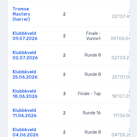
Tromsø
202
Masters
2
02T07:49:1
(herrer)
Klubbkveld
Finale -
202
2
09.07.2026
Vunnet
09T06:04:0
Klubbkveld
202
2
Runde 8
02.07.2026
02T03:24:5
Klubbkveld
202
2
Runde 8
25.06.2026
25T07:00:1
Klubbkveld
202
3
Finale - Tap
18.06.2026
18T07:25:2
Klubbkveld
202
2
Runde 16
11.06.2026
11T06:00:0
Klubbkveld
202
2
Runde 8
04.06.2026
04T05:20:1