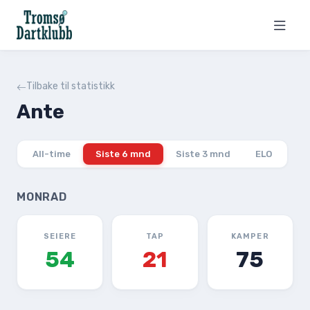
Tilbake til statistikk
Ante
All-time
Siste 6 mnd
Siste 3 mnd
ELO
MONRAD
SEIERE
TAP
KAMPER
54
21
75