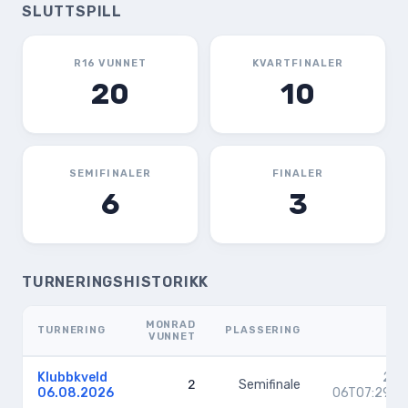
SLUTTSPILL
R16 VUNNET
KVARTFINALER
20
10
SEMIFINALER
FINALER
6
3
TURNERINGSHISTORIKK
MONRAD
TURNERING
PLASSERING
VUNNET
Klubbkveld
202
2
Semifinale
06.08.2026
06T07:29:2