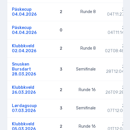
Påskecup
202
2
Runde 8
04.04.2026
04T11:27:2
Påskecup
202
0
04.04.2026
04T11:14:0
Klubbkveld
202
2
Runde 8
02.04.2026
02T08:48:5
Snusken
202
Bursdart
3
Semifinale
28T12:04:2
28.03.2026
Klubbkveld
202
2
Runde 16
26.03.2026
26T09:28:2
Lørdagscup
202
3
Semifinale
07.03.2026
07T12:00:1
Klubbkveld
202
2
Runde 16
05.03.2026
01T12:05:1