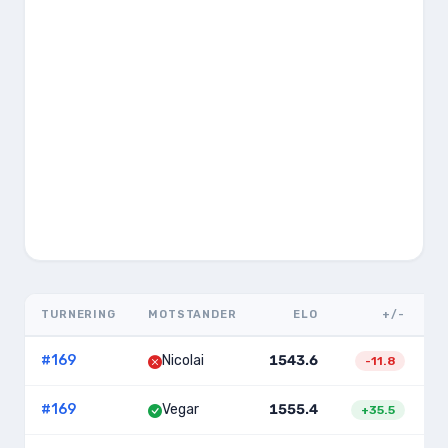
TURNERING
MOTSTANDER
ELO
+/-
#
169
Nicolai
1543.6
9
-11.8
#
169
Vegar
1555.4
9
+
35.5